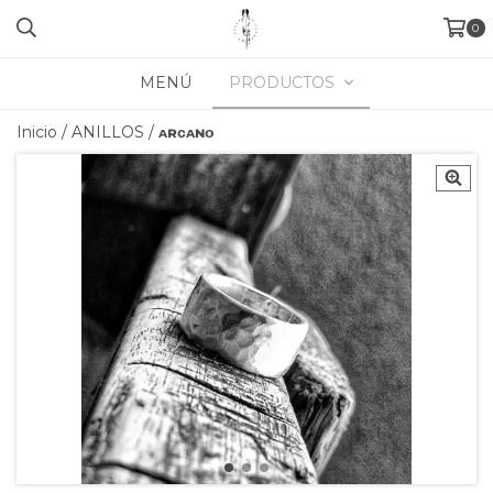
0
MENÚ
PRODUCTOS
Inicio
/
ANILLOS
/
ᴀʀᴄᴀɴᴏ