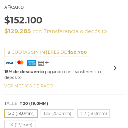
ᴀƦᴄᴀɴᴏ
$152.100
$129.285
con
Transferencia o depósito
3
CUOTAS SIN INTERÉS DE
$50.700
15% de descuento
pagando con Transferencia o
depósito
VER MEDIOS DE PAGO
TALLE:
T20 (19,0MM)
t20 (19,0mm)
t23 (20,0mm)
t17 (18,0mm)
t14 (17,1mm)