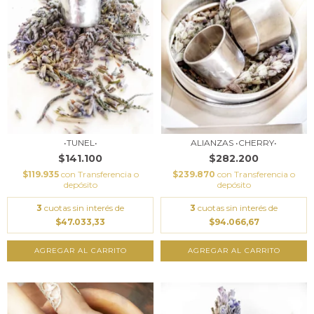
•TUNEL•
ALIANZAS •CHERRY•
$141.100
$282.200
$119.935
con
Transferencia o
$239.870
con
Transferencia o
depósito
depósito
3
cuotas sin interés de
3
cuotas sin interés de
$47.033,33
$94.066,67
AGREGAR AL CARRITO
AGREGAR AL CARRITO