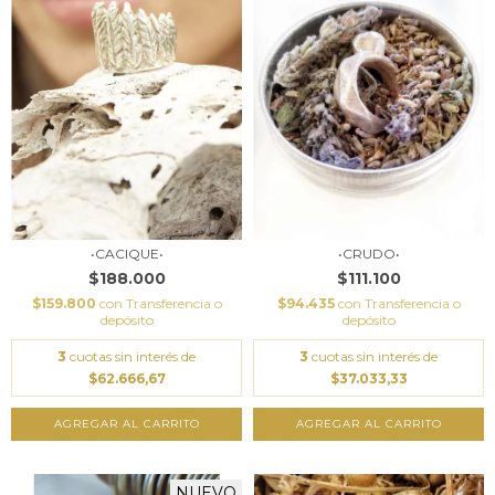
•CACIQUE•
•CRUDO•
$188.000
$111.100
$159.800
con
Transferencia o
$94.435
con
Transferencia o
depósito
depósito
3
cuotas sin interés de
3
cuotas sin interés de
$62.666,67
$37.033,33
AGREGAR AL CARRITO
AGREGAR AL CARRITO
NUEVO