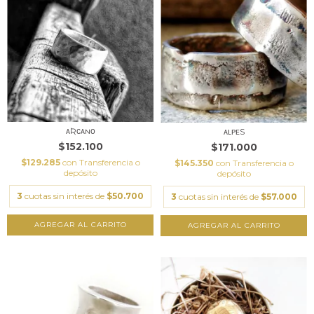
ᴀƦᴄᴀɴᴏ
ᴀʟᴘᴇS
$152.100
$171.000
$129.285
con
Transferencia o
$145.350
con
Transferencia o
depósito
depósito
3
cuotas sin interés de
$50.700
3
cuotas sin interés de
$57.000
AGREGAR AL CARRITO
AGREGAR AL CARRITO