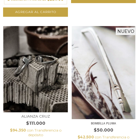
AGREGAR AL CARRITO
NUEVO
ALIANZA CRUZ
$111.000
ʙᴏᴍʙIʟʟᴀ ᴘʟᴜᴍᴀ
$50.000
$94.350
con
Transferencia o
depósito
$42.500
con
Transferencia o