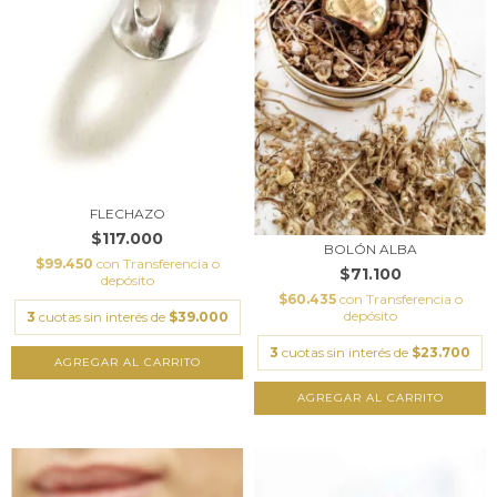
FLECHAZO
$117.000
BOLÓN ALBA
$99.450
con
Transferencia o
$71.100
depósito
$60.435
con
Transferencia o
depósito
3
cuotas sin interés de
$39.000
3
cuotas sin interés de
$23.700
AGREGAR AL CARRITO
AGREGAR AL CARRITO