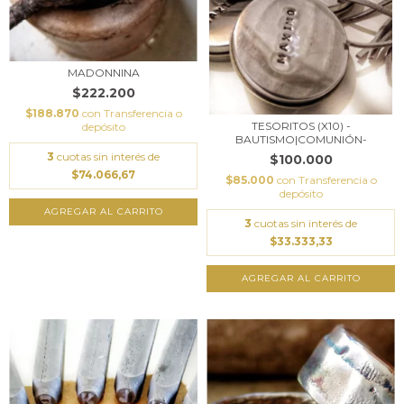
MADONNINA
$222.200
$188.870
con
Transferencia o
TESORITOS (X10) -
depósito
BAUTISMO|COMUNIÓN-
3
cuotas sin interés de
$100.000
$74.066,67
$85.000
con
Transferencia o
depósito
3
cuotas sin interés de
$33.333,33