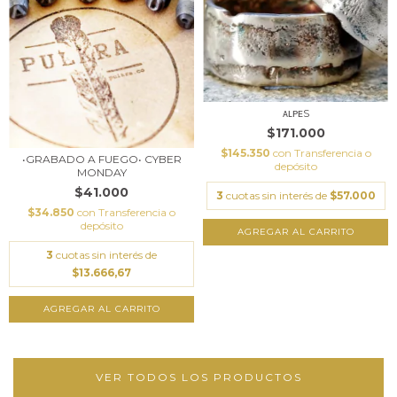
ᴀʟᴘᴇS
$171.000
$145.350
con
Transferencia o
•GRABADO A FUEGO• CYBER
depósito
MONDAY
$41.000
3
cuotas sin interés de
$57.000
$34.850
con
Transferencia o
depósito
AGREGAR AL CARRITO
3
cuotas sin interés de
$13.666,67
VER TODOS LOS PRODUCTOS