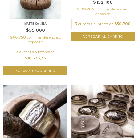
$152.100
$129.285
con
Transferencia o
depósito
ᴍᴀᴛᴛᴇ ᴄᴀɴᴇʟᴀ
3
cuotas sin interés de
$50.700
$55.000
AGREGAR AL CARRITO
$46.750
con
Transferencia o
depósito
3
cuotas sin interés de
$18.333,33