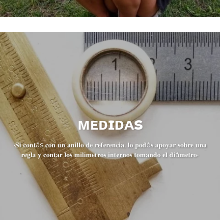
ᴍᴇᴅɪᴅᴀs
•𝐒𝐢 𝐜𝐨𝐧𝐭ás 𝐜𝐨𝐧 𝐮𝐧 𝐚𝐧𝐢𝐥𝐥𝐨 𝐝𝐞 𝐫𝐞𝐟𝐞𝐫𝐞𝐧𝐜𝐢𝐚, 𝐥𝐨 𝐩𝐨𝐝é𝐬 𝐚𝐩𝐨𝐲𝐚𝐫 𝐬𝐨𝐛𝐫𝐞 𝐮𝐧𝐚
𝐫𝐞𝐠𝐥𝐚 𝐲 𝐜𝐨𝐧𝐭𝐚𝐫 𝐥𝐨𝐬 𝐦𝐢𝐥𝐢𝐦𝐞𝐭𝐫𝐨𝐬 𝐢𝐧𝐭𝐞𝐫𝐧𝐨𝐬 𝐭𝐨𝐦𝐚𝐧𝐝𝐨 𝐞𝐥 𝐝𝐢á𝐦𝐞𝐭𝐫𝐨•