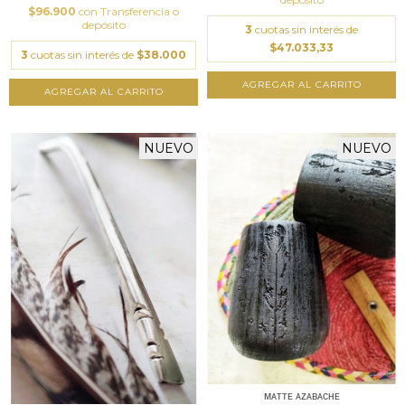
$96.900
con
Transferencia o
depósito
3
cuotas sin interés de
$47.033,33
3
cuotas sin interés de
$38.000
AGREGAR AL CARRITO
AGREGAR AL CARRITO
NUEVO
NUEVO
ᴍᴀᴛᴛᴇ ᴀᴢᴀʙᴀᴄʜᴇ