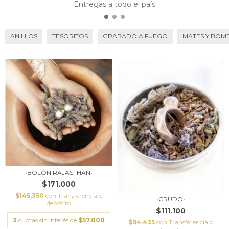
Entregas a todo el país
ANILLOS
TESORITOS
GRABADO A FUEGO
MATES Y BOMB
•BOLÓN RAJASTHAN•
$171.000
$145.350
con
Transferencia o
•CRUDO•
depósito
$111.100
3
cuotas sin interés de
$57.000
$94.435
con
Transferencia o