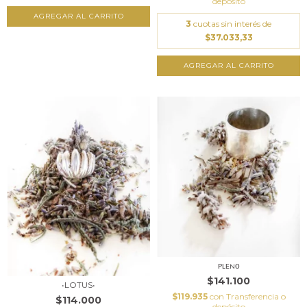
depósito
3
cuotas sin interés de
$37.033,33
AGREGAR AL CARRITO
ᴘʟᴇɴᴏ
$141.100
•LOTUS•
$119.935
con
Transferencia o
$114.000
depósito