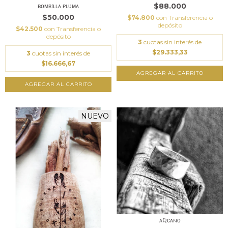
$88.000
ʙᴏᴍʙIʟʟᴀ ᴘʟᴜᴍᴀ
$50.000
$74.800
con
Transferencia o
depósito
$42.500
con
Transferencia o
depósito
3
cuotas sin interés de
$29.333,33
3
cuotas sin interés de
$16.666,67
NUEVO
ᴀƦᴄᴀɴᴏ