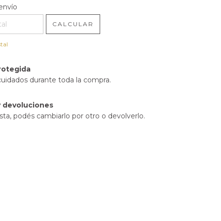
l CP:
CAMBIAR CP
envío
CALCULAR
tal
rotegida
cuidados durante toda la compra.
 devoluciones
sta, podés cambiarlo por otro o devolverlo.