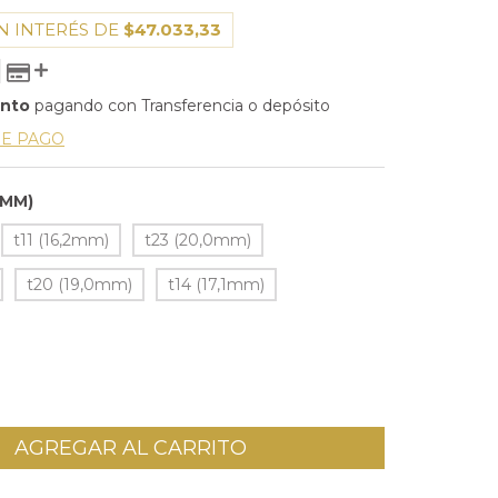
N INTERÉS DE
$47.033,33
ento
pagando con Transferencia o depósito
DE PAGO
5MM)
t11 (16,2mm)
t23 (20,0mm)
t20 (19,0mm)
t14 (17,1mm)