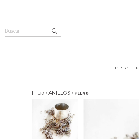
INICIO
Inicio
ANILLOS
ᴘʟᴇɴᴏ
/
/