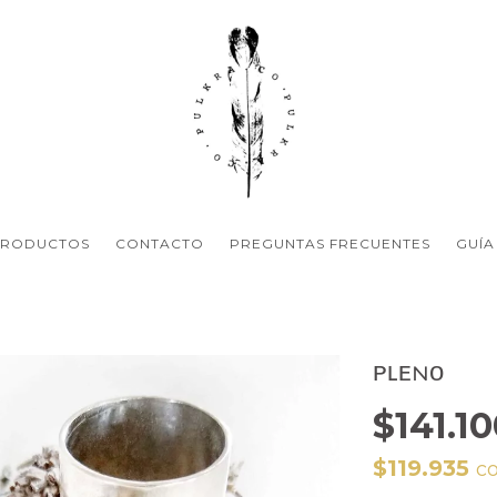
PRODUCTOS
CONTACTO
PREGUNTAS FRECUENTES
GUÍA
ᴘʟᴇɴᴏ
$141.1
$119.935
c