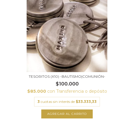
TESORITOS (X10) -BAUTISMO|COMUNIÓN-
$100.000
$85.000
con
Transferencia o depósito
3
cuotas sin interés de
$33.333,33