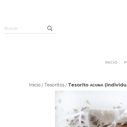
INICIO
Inicio
Tesoritos
Tesorito ᴀᴄᴜɴᴀ (individu
/
/