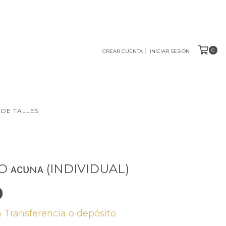
0
CREAR CUENTA
INICIAR SESIÓN
 DE TALLES
 ᴀᴄᴜɴᴀ (INDIVIDUAL)
0
n
Transferencia o depósito