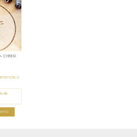
• CYBER
erencia o
és de