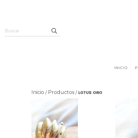
INICIO
Inicio
Productos
ʟᴏᴛᴜs ᴏʀᴏ
/
/