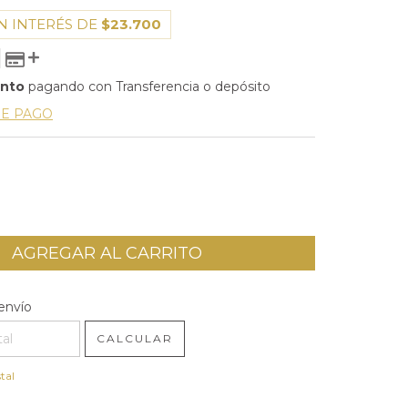
N INTERÉS DE
$23.700
ento
pagando con Transferencia o depósito
DE PAGO
l CP:
CAMBIAR CP
envío
CALCULAR
tal