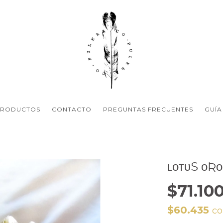
PRODUCTOS
CONTACTO
PREGUNTAS FRECUENTES
GUÍA
ʟᴏᴛᴜS ᴏƦᴏ
$71.10
$60.435
c