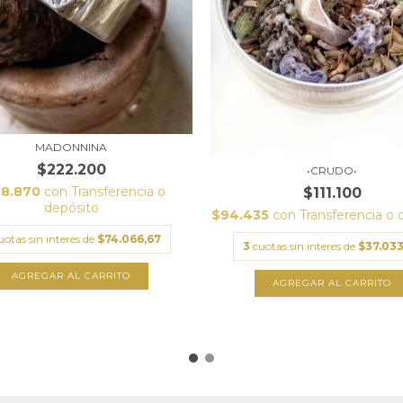
MADONNINA
$222.200
•CRUDO•
88.870
con
Transferencia o
$111.100
depósito
$94.435
con
Transferencia o 
uotas sin interés de
$74.066,67
3
cuotas sin interés de
$37.033
AGREGAR AL CARRITO