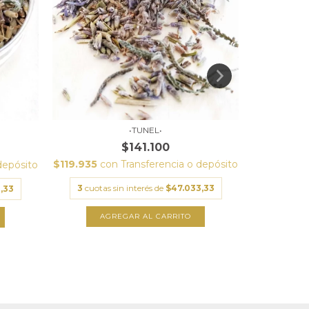
•TUNEL•
$141.100
$119.935
con
Transferencia o depósito
depósito
$145.
3
cuotas sin interés de
$47.033,33
,33
3
cuot
AGREGAR AL CARRITO
A