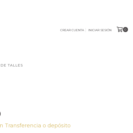
0
CREAR CUENTA
INICIAR SESIÓN
 DE TALLES
0
on
Transferencia o depósito