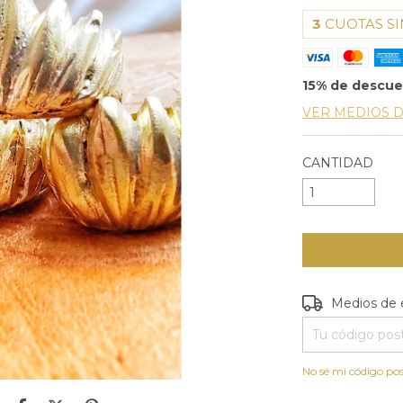
3
CUOTAS SI
15% de descu
VER MEDIOS 
CANTIDAD
Entregas para e
Medios de 
No sé mi código pos