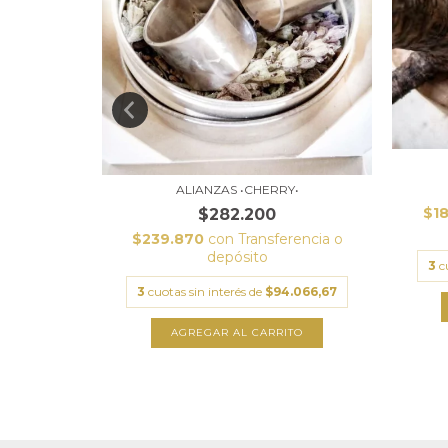
ALIANZAS •CHERRY•
$1
$282.200
rencia o
$239.870
con
Transferencia o
depósito
3
c
.666,67
3
cuotas sin interés de
$94.066,67
TO
AGREGAR AL CARRITO